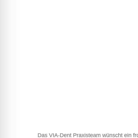
KUNSTST
ZAHNLÜC
ROT-WEIS
LASERBEHANDLUNG
KIEFERGELENKTHERAPIE
SCHNARCHTHERAPIE
SEDIERUNG
Das VIA-Dent Praxisteam wünscht ein f