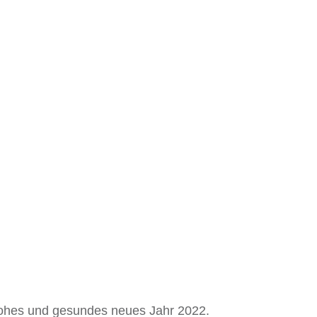
OFFFÜLLUNGEN
KENKORREKTUR
S-ÄSTHETIK
rohes und gesundes neues Jahr 2022.