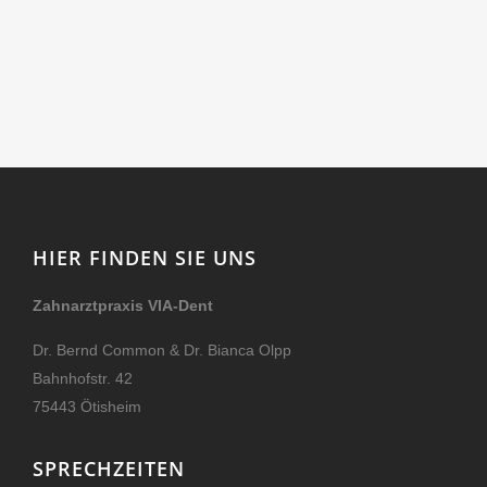
HIER FINDEN SIE UNS
Zahnarztpraxis VIA-Dent
Dr. Bernd Common & Dr. Bianca Olpp
Bahnhofstr. 42
75443 Ötisheim
SPRECHZEITEN