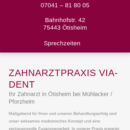
07041 – 81 80 05
Bahnhofstr. 42
75443 Ötisheim
Sprechzeiten
ZAHNARZT­PRAXIS VIA-
DENT
Ihr Zahnarzt in Ötisheim bei Mühlacker /
Pforzheim
Maßgebend für Ihren und unseren Behandlungserfolg sind
unser wirksames medizinisches Konzept und eine
vertrauensvolle Zusammenarbeit. In unserer Praxis erwartet